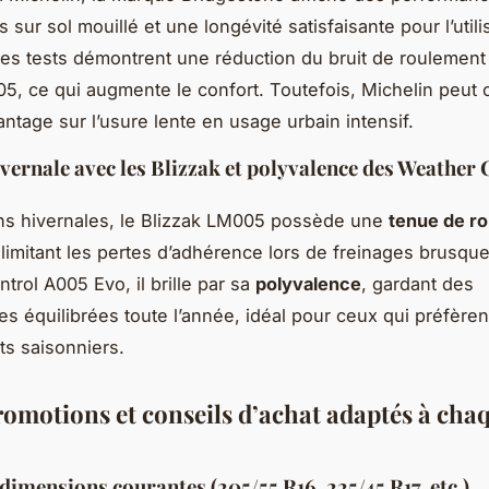
 sur sol mouillé et une longévité satisfaisante pour l’utili
Les tests démontrent une réduction du bruit de roulement 
5, ce qui augmente le confort. Toutefois, Michelin peut
antage sur l’usure lente en usage urbain intensif.
ivernale avec les Blizzak et polyvalence des Weather 
ns hivernales, le Blizzak LM005 possède une
tenue de ro
 limitant les pertes d’adhérence lors de freinages brusqu
trol A005 Evo, il brille par sa
polyvalence
, gardant des
s équilibrées toute l’année, idéal pour ceux qui préfèrent
s saisonniers.
promotions et conseils d’achat adaptés à cha
 dimensions courantes (205/55 R16, 225/45 R17, etc.)