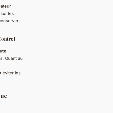
sateur
sur les
 conserver
Control
ute
es. Quant au
 éviter les
que