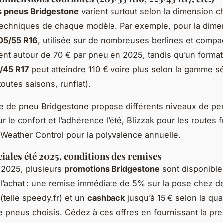
s pneus Bridgestone
varient surtout selon la dimension ch
techniques de chaque modèle. Par exemple, pour la dime
05/55 R16
, utilisée sur de nombreuses berlines et compac
tent autour de 70 € par pneu en 2025, tandis qu’un format
/45 R17
peut atteindre 110 € voire plus selon la gamme s
 toutes saisons, runflat).
 de pneu Bridgestone propose différents niveaux de pe
 le confort et l’adhérence l’été, Blizzak pour les routes 
Weather Control pour la polyvalence annuelle.
ciales été 2025, conditions des remises
é 2025, plusieurs
promotions Bridgestone
sont disponible
l’achat : une remise immédiate de 5% sur la pose chez d
(telle speedy.fr) et un
cashback
jusqu’à 15 € selon la quan
e pneus choisis. Cédez à ces offres en fournissant la pre