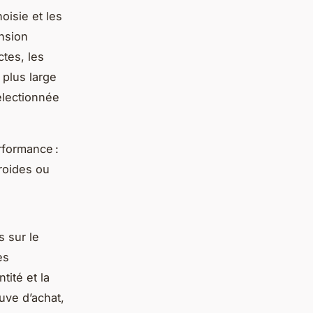
oisie et les
nsion
tes, les
 plus large
électionnée
rformance :
froides ou
s sur le
es
tité et la
uve d’achat,