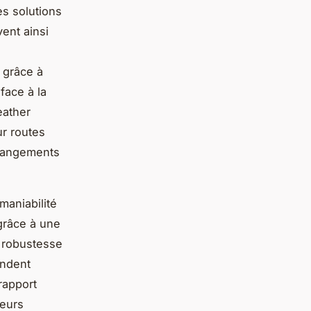
s solutions
vent ainsi
 grâce à
face à la
eather
r routes
changements
maniabilité
 grâce à une
a robustesse
endent
rapport
leurs