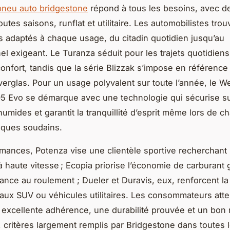
pneu auto bridgestone
répond à tous les besoins, avec de
toutes saisons, runflat et utilitaire. Les automobilistes trou
s adaptés à chaque usage, du citadin quotidien jusqu’au
el exigeant. Le Turanza séduit pour les trajets quotidiens
onfort, tandis que la série Blizzak s’impose en référence 
 verglas. Pour un usage polyvalent sur toute l’année, le W
5 Evo se démarque avec une technologie qui sécurise su
umides et garantit la tranquillité d’esprit même lors de 
iques soudains.
mances, Potenza vise une clientèle sportive recherchant 
 à haute vitesse ; Ecopia priorise l’économie de carburant
stance au roulement ; Dueler et Duravis, eux, renforcent l
aux SUV ou véhicules utilitaires. Les consommateurs att
 excellente adhérence, une durabilité prouvée et un bon 
x, critères largement remplis par Bridgestone dans toutes 