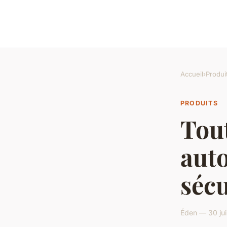
Accueil
›
Produi
PRODUITS
Tout
auto
sécu
Éden — 30 jui