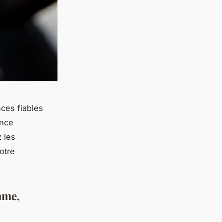
ces fiables
ence
z les
otre
mme,