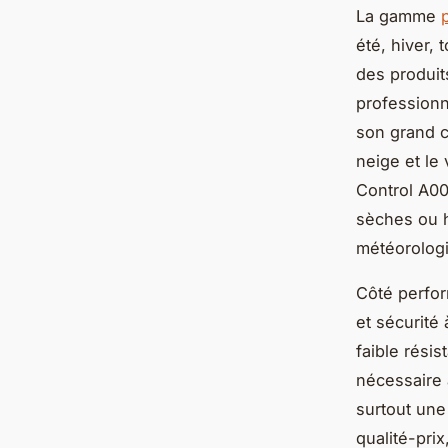
La gamme
été, hiver, 
des produit
professionn
son grand c
neige et le
Control A00
sèches ou h
météorolog
Côté perfor
et sécurité
faible rési
nécessaire 
surtout une
qualité-pri