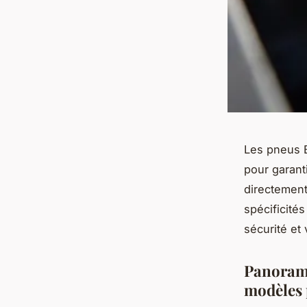
Les pneus B
pour garanti
directement
spécificité
sécurité et 
Panorama
modèles 