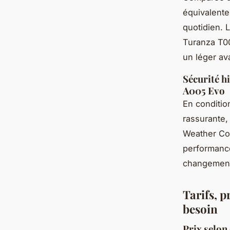
équivalentes
quotidien. 
Turanza T00
un léger av
Sécurité h
A005 Evo
En conditio
rassurante,
Weather Con
performance
changement
Tarifs, 
besoin
Prix selon