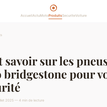
Accueil
Actu
Moto
Produits
Securite
Voiture
ts
 savoir sur les pneu
 bridgestone pour v
rité
llet 2025 — 4 min de lecture