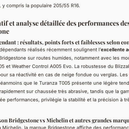
 y compris la populaire 205/55 R16.
if et analyse détaillée des performances de
one
ndant : résultats, points forts et faiblesses selon co
ndépendants réalisés récemment soulignent l’
excellente 
Bridgestone sur routes humides, notamment avec les mo
05 et Weather Control A005 Evo. La robustesse du Blizz
ur sa réactivité en cas de neige fondue ou verglas. Les
 néanmoins que le Turanza T005 présente une légère ten
 rapidement sur chaussée très abrasive, tandis que la g
e performances, privilégie la stabilité et la précision à t
n Bridgestone vs Michelin et autres grandes marq
Michelin, la marque Bridgestone affiche des performan