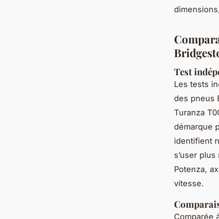
dimensions,
Comparat
Bridgest
Test indépe
Les tests i
des pneus 
Turanza T0
démarque po
identifient
s’user plus
Potenza, axé
vitesse.
Comparaiso
Comparée à 