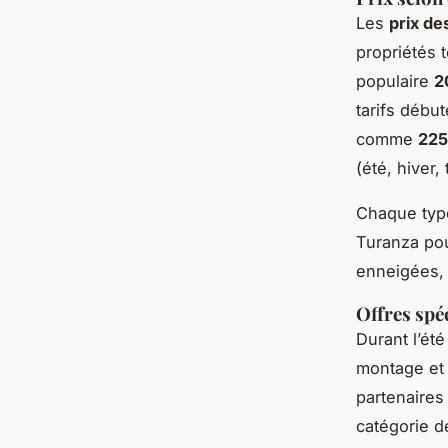
Les
prix de
propriétés 
populaire
2
tarifs débu
comme
225
(été, hiver,
Chaque type
Turanza pour
enneigées, 
Offres spé
Durant l’ét
montage et 
partenaires 
catégorie d