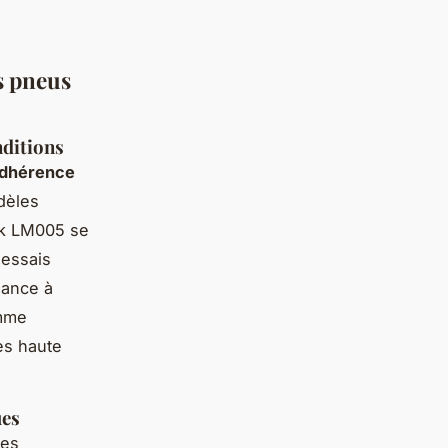
s pneus
nditions
adhérence
dèles
ak LM005 se
 essais
dance à
amme
rès haute
ues
ces